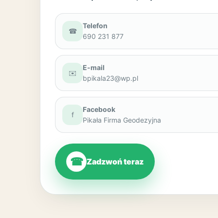
Telefon
☎
690 231 877
E-mail
✉️
bpikala23@wp.pl
Facebook
f
Pikała Firma Geodezyjna
☎
Zadzwoń teraz