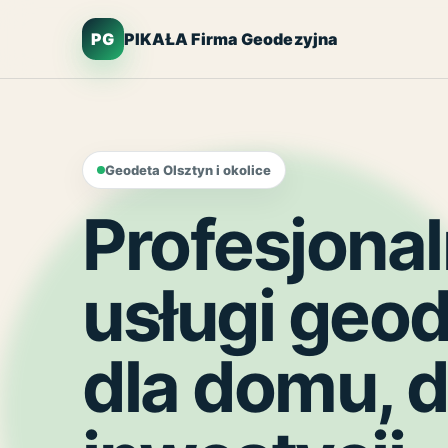
PG
PIKAŁA Firma Geodezyjna
Geodeta Olsztyn i okolice
Profesjona
usługi geo
dla domu, dz