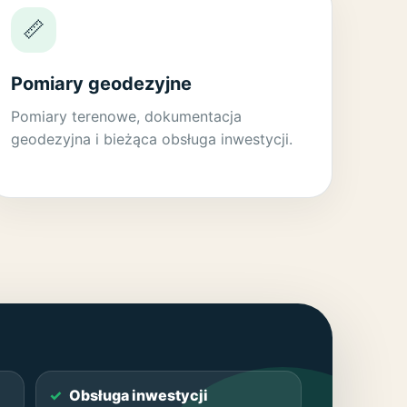
📏
Pomiary geodezyjne
Pomiary terenowe, dokumentacja
geodezyjna i bieżąca obsługa inwestycji.
Obsługa inwestycji