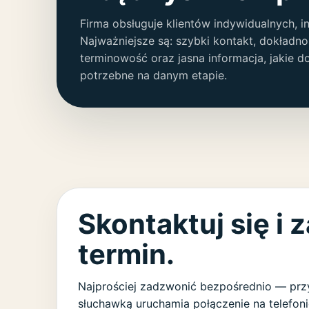
Firma obsługuje klientów indywidualnych, i
Najważniejsze są: szybki kontakt, dokładn
terminowość oraz jasna informacja, jakie 
potrzebne na danym etapie.
Skontaktuj się i 
termin.
Najprościej zadzwonić bezpośrednio — przy
słuchawką uruchamia połączenie na telefoni