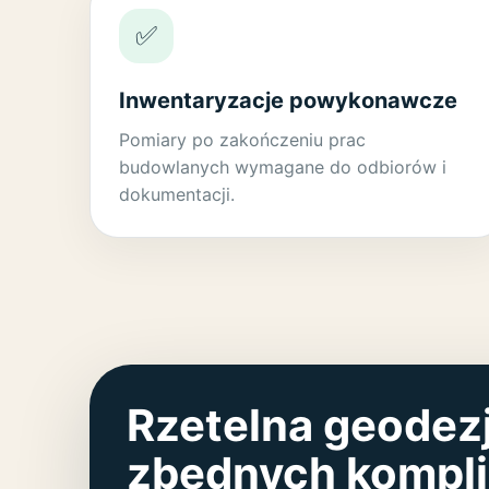
✅
Inwentaryzacje powykonawcze
Pomiary po zakończeniu prac
budowlanych wymagane do odbiorów i
dokumentacji.
Rzetelna geodez
zbędnych komplik