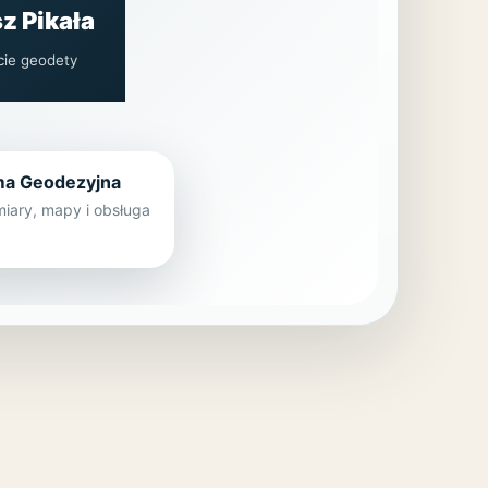
sz Pikała
cie geodety
ma Geodezyjna
iary, mapy i obsługa