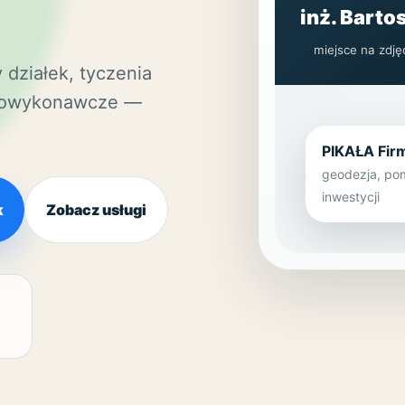
inż. Barto
miejsce na zdję
działek, tyczenia
 powykonawcze —
PIKAŁA Fir
geodezja, pom
inwestycji
k
Zobacz usługi