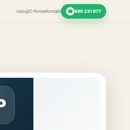
Usługi
O firmie
Kontakt
☎
690 231 877
P