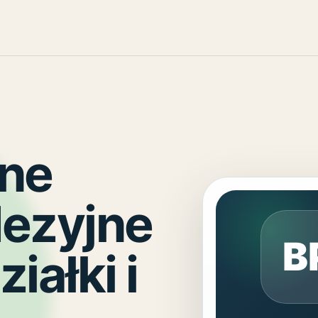
lne
dezyjne
B
iałki i