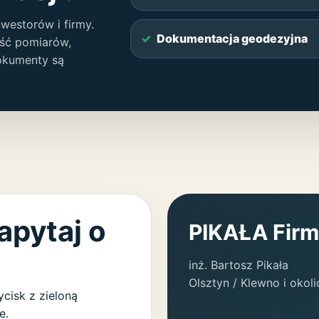
nwestorów i firmy.
Dokumentacja geodezyjna
ość pomiarów,
dokumenty są
zapytaj o
PIKAŁA Firm
inż. Bartosz Pikała
Olsztyn / Klewno i okoli
cisk z zieloną
e.